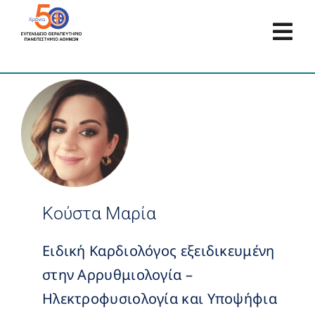
Μετάβαση
στο
Tog
περιεχόμενο
Navi
Αρχική
Προφίλ
Τομείς
Κούστα Μαρία
Κλινικές – Μονάδες
Ειδική Καρδιολόγος εξειδικευμένη
στην Αρρυθμιολογία –
Εξωτερικά Ιατρεία
Ηλεκτροφυσιολογία και Υποψήφια