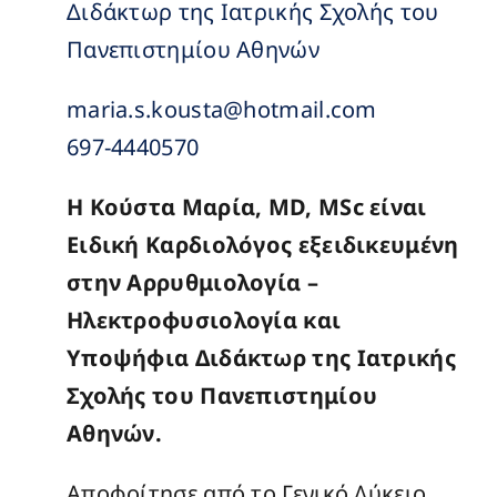
Διδάκτωρ της Ιατρικής Σχολής του
Εύρεση Ιατρού
Πανεπιστημίου Αθηνών
Εύρεση Υπηρεσίας
maria.s.kousta@hotmail.com
697-4440570
Κλείσε Ραντεβού
Η Κούστα Μαρία, MD, MSc είναι
Επικοινωνία
Ειδική Καρδιολόγος εξειδικευμένη
στην Αρρυθμιολογία –
Ηλεκτροφυσιολογία και
Υποψήφια Διδάκτωρ της Ιατρικής
Σχολής του Πανεπιστημίου
Αθηνών.
Αποφοίτησε από το Γενικό Λύκειο