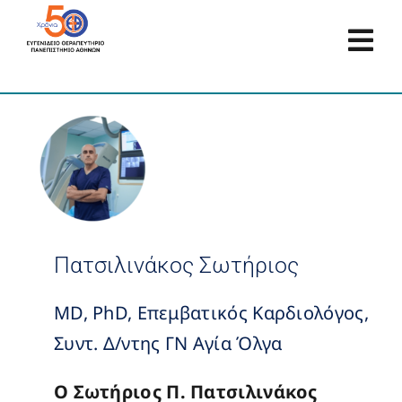
Μετάβαση
στο
Tog
περιεχόμενο
Navi
Αρχική
Προφίλ
Τομείς
Πατσιλινάκος Σωτήριος
Κλινικές – Μονάδες
MD, PhD, Επεμβατικός Καρδιολόγος,
Συντ. Δ/ντης ΓΝ Αγία Όλγα
Εξωτερικά Ιατρεία
Ο Σωτήριος Π. Πατσιλινάκος