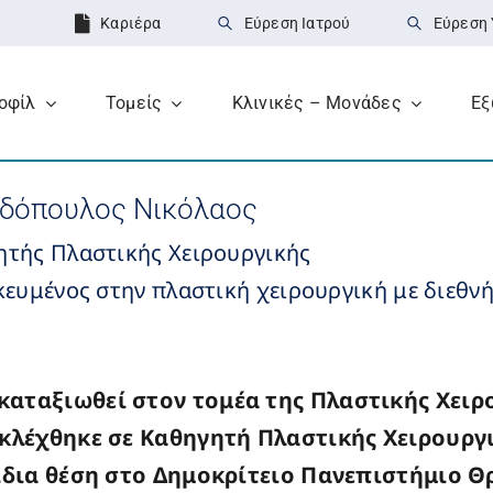
Καριέρα
Εύρεση Ιατρού
Εύρεση 
οφίλ
Τομείς
Κλινικές – Μονάδες
Εξ
δόπουλος Νικόλαος
ητής Πλαστικής Χειρουργικής
κευμένος στην πλαστική χειρουργική με διεθν
καταξιωθεί στον τομέα της Πλαστικής Χει
 εκλέχθηκε σε Καθηγητή Πλαστικής Χειρουρ
 ίδια θέση στο Δημοκρίτειο Πανεπιστήμιο Θρ