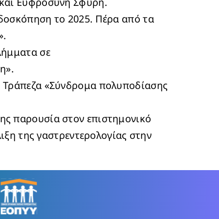
 και Ευφροσύνη Σφυρή.
δοσκόπηση το 2025. Πέρα από τα
».
λήμματα σε
η».
λή Τράπεζα «Σύνδρομα πολυποδίασης
ης παρουσία στον επιστημονικό
λιξη της γαστρεντερολογίας στην