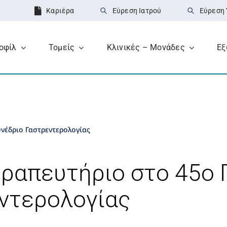
Καριέρα
Εύρεση Ιατρού
Εύρεση 
οφίλ
Τομείς
Κλινικές – Μονάδες
Εξ
Home
»
Το Ευγενίδει
υνέδριο Γαστρεντερολογίας
εραπευτήριο στο 45ο
ντερολογίας