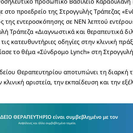
 νοσηλευτικό προσωπικό Βασίλειο Καραουλάνη
ε στο προεδρείο της Στρογγυλής Τράπεζας «Εν
ος της εντεροσκόπησης σε ΝΕΝ λεπτού εντέρου
υλή Τράπεζα «Διαγνωστικά και θεραπευτικά δι
ις κατευθυντήριες οδηγίες στην κλινική πράξ
ίασε το θέμα «Σύνδρομο Lynch» στη Στρογγυ
δείου Θεραπευτηρίου αποτυπώνει τη διαρκή τ
 κλινική αριστεία, την εκπαίδευση και την εξέ